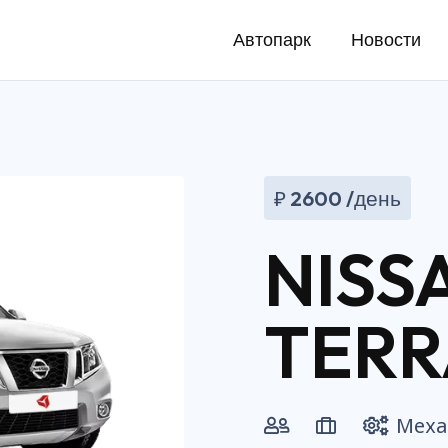
Автопарк
Новости
₽
2600
/день
NISS
TER
Меха